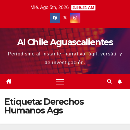
Saltar
Mié. Ago 5th, 2026
2:59:22 AM
al
contenido
Al Chile Aguascalientes
Periodismo al instante, narrativo, ágil, versátil y
de investigación.
Etiqueta:
Derechos
Humanos Ags