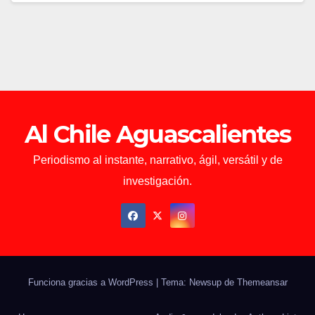
Al Chile Aguascalientes
Periodismo al instante, narrativo, ágil, versátil y de
investigación.
Funciona gracias a WordPress
|
Tema: Newsup de
Themeansar