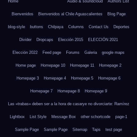
Home
Audio & soundcloud
Authors List
Bienvenidos
Bienvenidos al Chile Aguascalientes
Blog Page
blog-style
buttons
Chilpaya
Columns
Contact Us
Deportes
Divider
Dropcaps
Elección 2015
ELECCIÓN 2021
Elección 2022
Feed page
Forums
Galeria
google maps
Home page
Homepage 10
Homepage 11
Homepage 2
Homepage 3
Homepage 4
Homepage 5
Homepage 6
Homepage 7
Homepage 8
Homepage 9
Las «trabas» deben ser a la hora de casarye no divorciarte: Ramírez
Lightbox
List Style
Message Box
other schortcode
page-1
Sample Page
Sample Page
Sitemap
Taps
test page