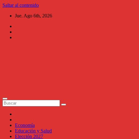
Saltar al contenido
Jue. Ago 6th, 2026
Al Chile
Aguascalientes
Periodismo al
instante,
narrativo, ágil,
versátil y de
investigación.
Economía
Educación y Salud
Elección 2027