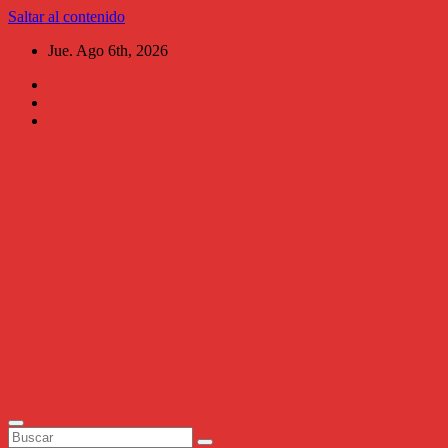
Saltar al contenido
Jue. Ago 6th, 2026
Al
Chile
Aguascalientes
Periodismo al
instante,
narrativo, ágil,
versátil y de
investigación.