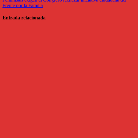
Frente por la Familia
Entrada relacionada
Política
Presume
TMC
resultados de
su gira por el
Salvador
Jul 6, 2026
Paola
Hernandez
Política
Desecha
TEEA
impugnación
de Martha
Márquez
contra