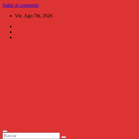
Saltar al contenido
Vie. Ago 7th, 2026
Al
Chile
Aguascalientes
Periodismo al
instante,
narrativo, ágil,
versátil y de
investigación.