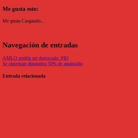
Me gusta esto:
Me gusta
Cargando...
Navegación de entradas
AMLO podría ser derrocado: PRI
Se autorizan diputados 50% de aguinaldo
Entrada relacionada
Política
Presume
TMC
resultados de
su gira por el
Salvador
Jul 6, 2026