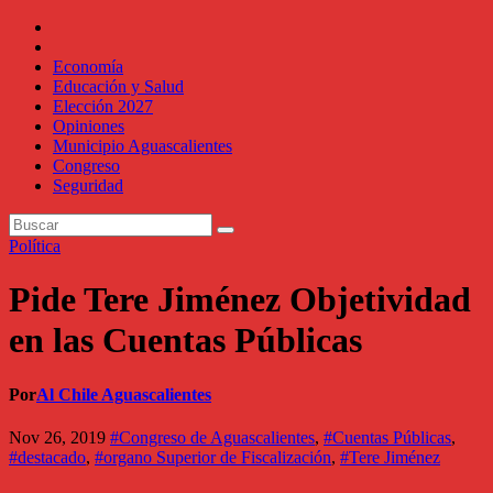
Economía
Educación y Salud
Elección 2027
Opiniones
Municipio Aguascalientes
Congreso
Seguridad
Política
Pide Tere Jiménez Objetividad
en las Cuentas Públicas
Por
Al Chile Aguascalientes
Nov 26, 2019
#Congreso de Aguascalientes
,
#Cuentas Públicas
,
#destacado
,
#organo Superior de Fiscalización
,
#Tere Jiménez