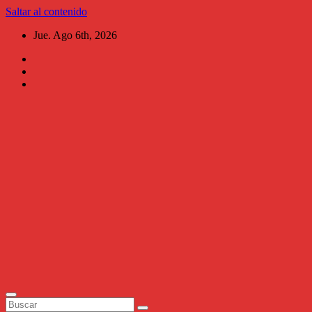
Saltar al contenido
Jue. Ago 6th, 2026
Al
Chile
Aguascalientes
Periodismo al
instante,
narrativo, ágil,
versátil y de
investigación.