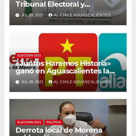
Tribunal Electoral y
responde a inconformes
JUL 29, 2021
AL CHILE AGUASCALIENTES
ELECCION 2021
«Juntos Haremos Historia»
ganó en Aguascalientes la
mayor multa del proceso
JUL 28, 2021
AL CHILE AGUASCALIENTES
electoral
ELECCION 2021
POLÍTICA
Derrota local de Morena