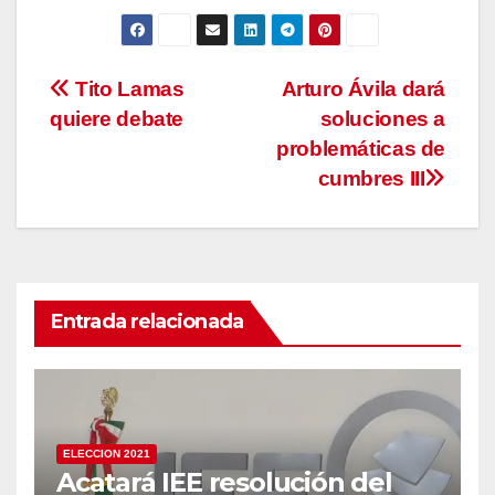
Navegación
Tito Lamas
Arturo Ávila dará
quiere debate
soluciones a
de
problemáticas de
entradas
cumbres III
Entrada relacionada
ELECCION 2021
Acatará IEE resolución del