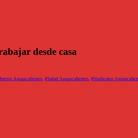
abajar desde casa
breros Aguascalientes
,
#Salud Aguascalientes
,
#Sindicatos Aguascalien