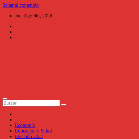
Saltar al contenido
Jue. Ago 6th, 2026
Al Chile
Aguascalientes
Periodismo al
instante,
narrativo, ágil,
versátil y de
investigación.
Economía
Educación y Salud
Elección 2027