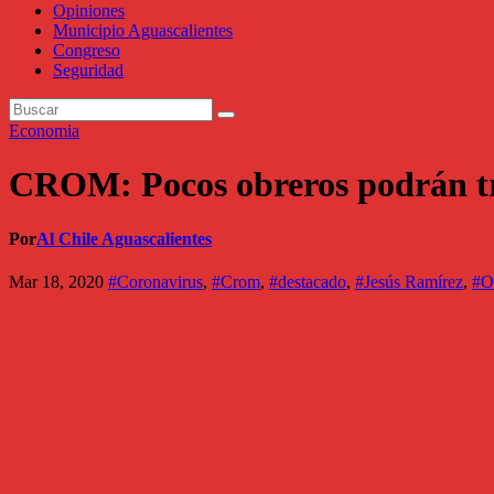
Opiniones
Municipio Aguascalientes
Congreso
Seguridad
Economia
CROM: Pocos obreros podrán tr
Por
Al Chile Aguascalientes
Mar 18, 2020
#Coronavirus
,
#Crom
,
#destacado
,
#Jesús Ramírez
,
#O