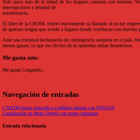
Sólo poco más de la mitad de los hogares cuentan con internet, 56.
interrupciones y lentitud de
transferencia.
El líder de la CROM, reiteró nuevamente su llamado al sector empresar
de quienes tengan que acudir a lugares donde confluyan con muchas 
Ante una eventual declaratoria de contingencia sanitaria en el país, J
menos ganan, ya que los efectos de la epidemia serían desastrosos.
Me gusta esto:
Me gusta
Cargando...
Navegación de entradas
CATEM busca solución a conflicto laboral con NISSAN
Liquidación en Moto Diesel con pagos chiquitos
Entrada relacionada
Economia