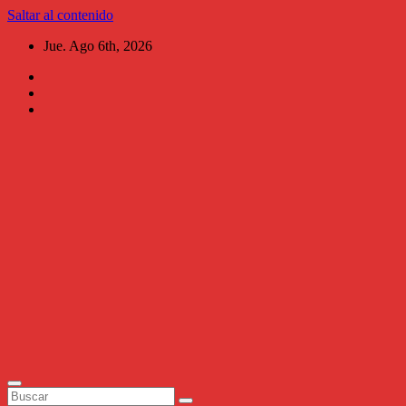
Saltar al contenido
Jue. Ago 6th, 2026
Al
Chile
Aguascalientes
Periodismo al
instante,
narrativo, ágil,
versátil y de
investigación.