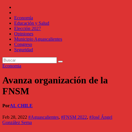
Economía
Educación y Salud
Elección 2027
Opiniones
Municipio Aguascalientes
Congreso
Seguridad
Economia
Avanza organización de la
FNSM
Por
AL CHILE
Feb 28, 2022
#Aguascalientes
,
#FNSM 2022
,
#José Ángel
González Serna